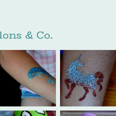
yrento Kinderschminken
Buchung
Blings
Shop
L
lons & Co.