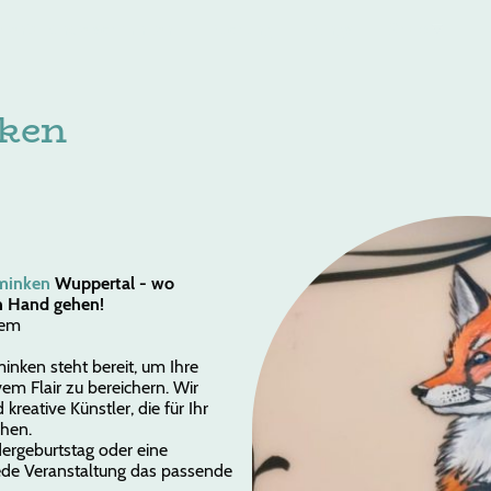
yrento Kinderschminken
Buchung
Blings
Shop
L
ken
hminken
Wuppertal - wo
n Hand gehen!
rem
nken steht bereit, um Ihre
em Flair zu bereichern. Wir
kreative Künstler, die für Ihr
ehen.
dergeburtstag oder eine
ede Veranstaltung das passende